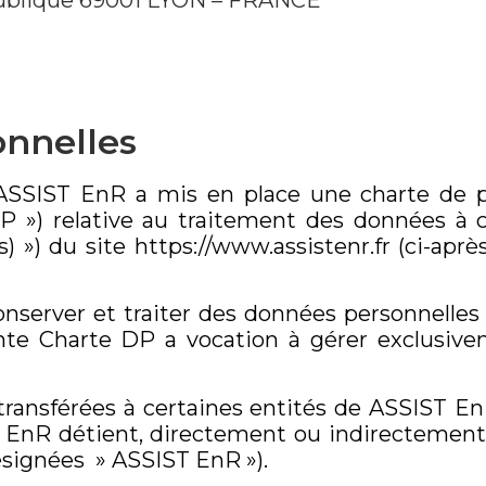
publique 69001 LYON – FRANCE
onnelles
 ASSIST EnR a mis en place une charte de 
DP ») relative au traitement des données à 
(s) ») du site https://www.assistenr.fr (ci-apr
server et traiter des données personnelles c
sente Charte DP a vocation à gérer exclusiv
ransférées à certaines entités de ASSIST EnR
 EnR détient, directement ou indirectement, 
ésignées » ASSIST EnR »).