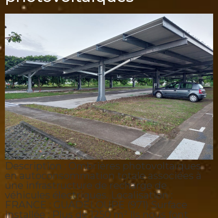
Description : Ombrières photovoltaïques
en autoconsommation totale associées à
une infrastructure de recharge de
véhicules électriques. Localisation :
FRANCE : GUADELOUPE (971) Surface
installée : Plus de 1250 m² Ils nous font